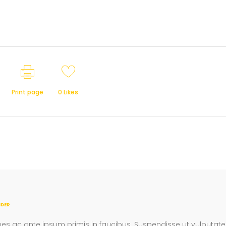
Print page
0
Likes
NDER
s ac ante ipsum primis in faucibus. Suspendisse ut vulputate