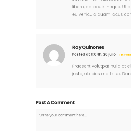
libero, ac iaculis neque. Ut
eu vehicula quam lacus c
Ray Quinones
Posted at 11:04h, 26 julio
RESPON
Praesent volutpat nulla at e
justo, ultricies mattis ex. Don
Post A Comment