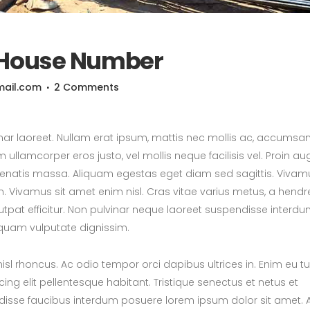
 House Number
mail.com
2 Comments
nar laoreet. Nullam erat ipsum, mattis nec mollis ac, accumsa
ullamcorper eros justo, vel mollis neque facilisis vel. Proin a
enatis massa. Aliquam egestas eget diam sed sagittis. Vivam
in. Vivamus sit amet enim nisl. Cras vitae varius metus, a hendre
lutpat efficitur. Non pulvinar neque laoreet suspendisse interd
 quam vulputate dignissim.
nisl rhoncus. Ac odio tempor orci dapibus ultrices in. Enim eu tu
ng elit pellentesque habitant. Tristique senectus et netus et
isse faucibus interdum posuere lorem ipsum dolor sit amet. 