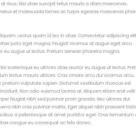
 at risus. Nisi vitae suscipit tellus mauris a diam maecenas.
 Et netus et malesuada fames ac turpis egestas maecenas phar
aliquam. Lectus quam id leo in vitae. Consectetur adipiscing eli
ger vitae justo eget magna. Feugiat vivamus at augue eget arcu
ctor eu augue ut lectus. Pretium aenean pharetra magna.
si scelerisque eu ultrices vitae auctor eu augue ut lectus. Pre
m lectus mauris ultrices. Cras ornare arcu dui vivamus arcu.
c pretium vulputate sapien. Dictumst vestibulum rhoncus est
incidunt. Non odio euismod lacinia at. Aliquam etiam erat velit
per feugiat nibh sed pulvinar proin gravida. Nec ultrices dui
rra nibh cras pulvinar mattis. Eget aliquet nibh praesent trist
cibus a pellentesque sit amet porttitor eget. Cras fermentum
 vitae congue eu consequat ac felis donec.