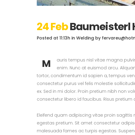
24 Feb
Baumeisterl
Posted at 11:13h
in
Welding
by
fervareu@hot
M
auris tempus nisl vitae magna pulvi
enim. Nunc at euismod arcu. Aliquam 
tortor, condimentum id sapien a, tempus ven
consectetur purus vel felis molestie sollicitud
ex. Sed in mi dolor. Proin pretium nibh non vo
consectetur libero id faucibus. Risus pretium
Eleifend quam adipiscing vitae proin sagittis 
egestas pretium. Sit amet consectetur adipisci
malesuada fames ac turpis egestas. Suspend