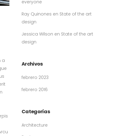
everyone
Ray Quinones
en
State of the art
design
Jessica Wilson
en
State of the art
design
n a
Archivos
ugue
us
febrero 2023
rit
febrero 2016
um
Categorías
rpis
Architecture
Arcu