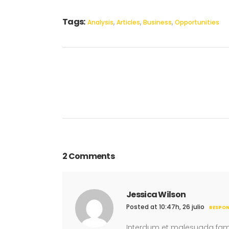
Tags:
,
,
,
Analysis
Articles
Business
Opportunities
2 Comments
Jessica Wilson
Posted at 10:47h, 26 julio
RESPO
Interdum et malesuada fame