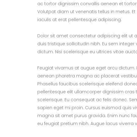
ac tortor dignissim convallis aenean et tortor
Volutpat diam ut venenatis tellus in metus.
iaculis at erat pellentesque adipiscing.
Dolor sit amet consectetur adipiscing elit ut 
duis tristique sollicitudin nibh. Eu sem inte
dictum. Nisi scelerisque eu ultrices vitae au
Feugiat vivamus at augue eget arcu dictum. Ni
aenean pharetra magna ac placerat vestibulu
Phasellus faucibus scelerisque eleifend done
pellentesque elit ullamcorper dignissim cras t
scelerisque. Eu consequat ac felis donec. Sem
sapien eget mi proin. Cursus euismod quis vive
magna sit amet purus gravida. Enim nunc fau
eu feugiat pretium nibh. Augue lacus viverra