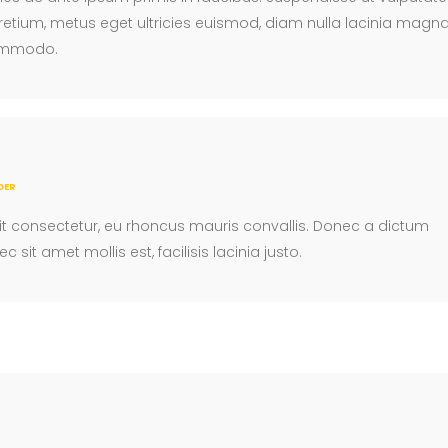
 pretium, metus eget ultricies euismod, diam nulla lacinia magna
ommodo.
DER
lit consectetur, eu rhoncus mauris convallis. Donec a dictum
ec sit amet mollis est, facilisis lacinia justo.