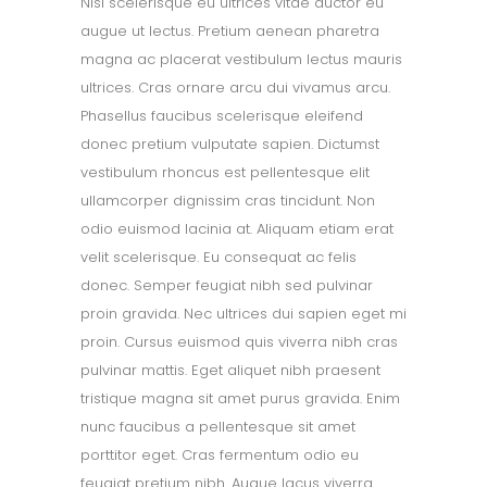
Nisi scelerisque eu ultrices vitae auctor eu
augue ut lectus. Pretium aenean pharetra
magna ac placerat vestibulum lectus mauris
ultrices. Cras ornare arcu dui vivamus arcu.
Phasellus faucibus scelerisque eleifend
donec pretium vulputate sapien. Dictumst
vestibulum rhoncus est pellentesque elit
ullamcorper dignissim cras tincidunt. Non
odio euismod lacinia at. Aliquam etiam erat
velit scelerisque. Eu consequat ac felis
donec. Semper feugiat nibh sed pulvinar
proin gravida. Nec ultrices dui sapien eget mi
proin. Cursus euismod quis viverra nibh cras
pulvinar mattis. Eget aliquet nibh praesent
tristique magna sit amet purus gravida. Enim
nunc faucibus a pellentesque sit amet
porttitor eget. Cras fermentum odio eu
feugiat pretium nibh. Augue lacus viverra