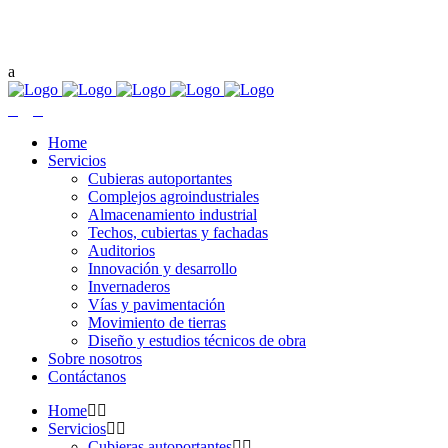
+573176381225
Centro Empresarial Natura,Torre 1, Oficina 310
Home
Servicios
Cubieras autoportantes
Complejos agroindustriales
Almacenamiento industrial
Techos, cubiertas y fachadas
Auditorios
Innovación y desarrollo
Invernaderos
Vías y pavimentación
Movimiento de tierras
Diseño y estudios técnicos de obra
Sobre nosotros
Contáctanos
Home
Servicios
Cubieras autoportantes