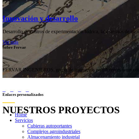
Innovación y desarrollo
Desarrollo de centros de experimentación hídrica, laboratorios de expe
Ver más
Sobre Fervar
FERVAR INGENIEROS, grupo de ingenieros en diferentes áreas con má
Enlaces personalizados
Home
Servicios
Cubieras autoportantes
Complejos agroindustriales
Almacenamiento industrial