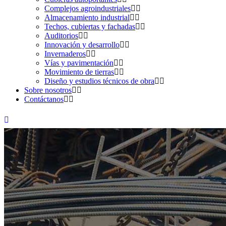
Complejos agroindustriales
Almacenamiento industrial
Techos, cubiertas y fachadas
Auditorios
Innovación y desarrollo
Invernaderos
Vías y pavimentación
Movimiento de tierras
Diseño y estudios técnicos de obra
Sobre nosotros
Contáctanos